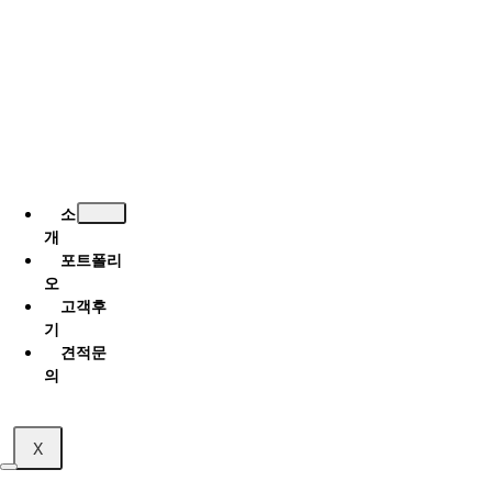
소
개
포트폴리
오
고객후
기
견적문
의
X