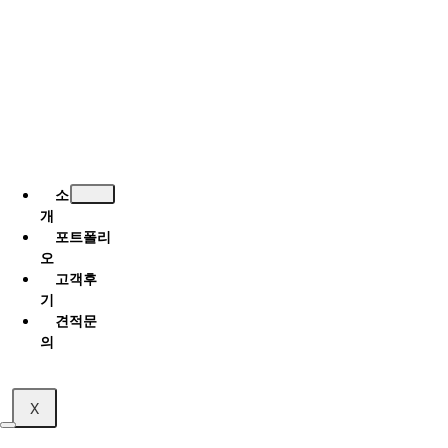
소
개
포트폴리
오
고객후
기
견적문
의
X