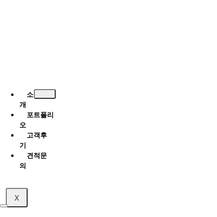
소
개
포트폴리
오
고객후
기
견적문
의
X